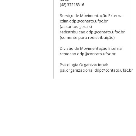
(48) 37218316
Serviço de Movimentação Externa:
cdim.ddp@contato.ufsc.br
(assuntos gerais)
redistribuicao.ddp@contato.ufsc.br
(somente para redistribuição)
Divisão de Movimentação Interna:
remocao.ddp@contato.ufsc.br
Psicologia Organizacional:
psi.organizacional.ddp@contato.ufsc.br