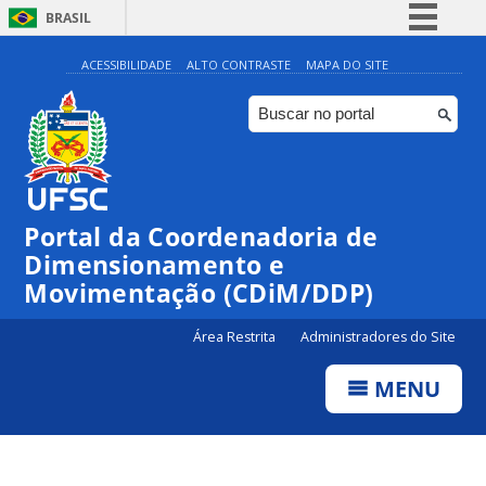
BRASIL
Simplifique!
ACESSIBILIDADE
ALTO CONTRASTE
MAPA DO SITE
Comunica BR
Participe
Acesso à informação
Legislação
Portal da Coordenadoria de
Canais
Dimensionamento e
Movimentação (CDiM/DDP)
Área Restrita
Administradores do Site
MENU