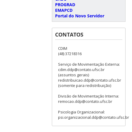
PROGRAD
EMAPCD
Portal do Novo Servidor
CONTATOS
CDIM
(48) 37218316
Serviço de Movimentação Externa:
cdim.ddp@contato.ufsc.br
(assuntos gerais)
redistribuicao.ddp@contato.ufsc.br
(somente para redistribuição)
Divisão de Movimentação Interna:
remocao.ddp@contato.ufsc.br
Psicologia Organizacional:
psi.organizacional.ddp@contato.ufsc.br