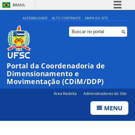
BRASIL
Simplifique!
ACESSIBILIDADE
ALTO CONTRASTE
MAPA DO SITE
Comunica BR
Participe
Acesso à informação
Legislação
Portal da Coordenadoria de
Canais
Dimensionamento e
Movimentação (CDiM/DDP)
Área Restrita
Administradores do Site
MENU