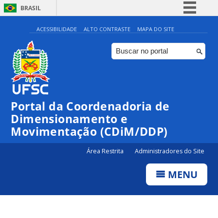
BRASIL
Simplifique!
ACESSIBILIDADE
ALTO CONTRASTE
MAPA DO SITE
Comunica BR
Participe
Acesso à informação
Legislação
Portal da Coordenadoria de
Canais
Dimensionamento e
Movimentação (CDiM/DDP)
Área Restrita
Administradores do Site
MENU