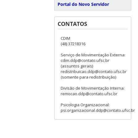
Portal do Novo Servidor
CONTATOS
CDIM
(48) 37218316
Serviço de Movimentação Externa:
cdim.ddp@contato.ufsc.br
(assuntos gerais)
redistribuicao.ddp@contato.ufsc.br
(somente para redistribuição)
Divisão de Movimentação Interna:
remocao.ddp@contato.ufsc.br
Psicologia Organizacional:
psi.organizacional.ddp@contato.ufsc.br