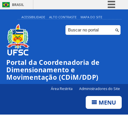
BRASIL
Simplifique!
ACESSIBILIDADE
ALTO CONTRASTE
MAPA DO SITE
Comunica BR
Participe
Acesso à informação
Legislação
Portal da Coordenadoria de
Canais
Dimensionamento e
Movimentação (CDiM/DDP)
Área Restrita
Administradores do Site
MENU