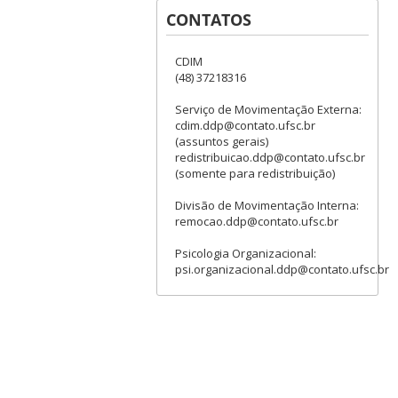
CONTATOS
CDIM
(48) 37218316
Serviço de Movimentação Externa:
cdim.ddp@contato.ufsc.br
(assuntos gerais)
redistribuicao.ddp@contato.ufsc.br
(somente para redistribuição)
Divisão de Movimentação Interna:
remocao.ddp@contato.ufsc.br
Psicologia Organizacional:
psi.organizacional.ddp@contato.ufsc.br