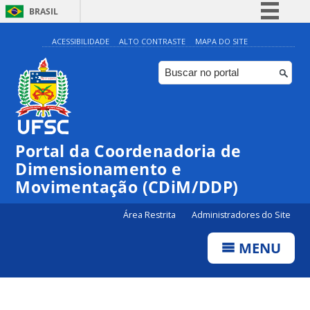
BRASIL
Simplifique!
ACESSIBILIDADE
ALTO CONTRASTE
MAPA DO SITE
Comunica BR
Participe
Acesso à informação
Legislação
Portal da Coordenadoria de
Canais
Dimensionamento e
Movimentação (CDiM/DDP)
Área Restrita
Administradores do Site
MENU