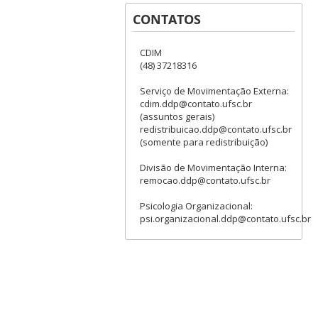
CONTATOS
CDIM
(48) 37218316
Serviço de Movimentação Externa:
cdim.ddp@contato.ufsc.br
(assuntos gerais)
redistribuicao.ddp@contato.ufsc.br
(somente para redistribuição)
Divisão de Movimentação Interna:
remocao.ddp@contato.ufsc.br
Psicologia Organizacional:
psi.organizacional.ddp@contato.ufsc.br